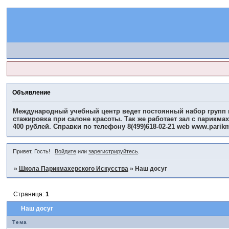
Объявление
Международный учебный центр ведет постоянный набор групп н
стажировка при салоне красоты. Так же работает зал с парикма
400 рублей. Справки по телефону 8(499)618-02-21 web www.parik
Привет, Гость!
Войдите
или
зарегистрируйтесь
.
»
Школа Парикмахерского Искусства
»
Наш досуг
Страница:
1
Наш досуг
Тема