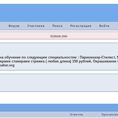
Форум
Участники
Поиск
Регистрация
Войти
Активные темы
а обучение по следующим специальностям : Парикмахер-Стилист, М
херами стажерами стрижка ( любая длина) 150 рублей, Окрашивание 
maher.org
Ответов
Просмотр